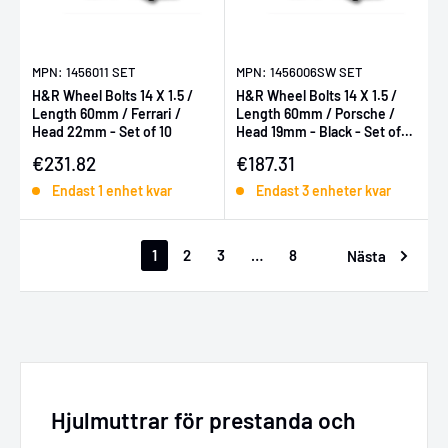
MPN: 1456011 SET
MPN: 1456006SW SET
H&R Wheel Bolts 14 X 1.5 /
H&R Wheel Bolts 14 X 1.5 /
Length 60mm / Ferrari /
Length 60mm / Porsche /
Head 22mm - Set of 10
Head 19mm - Black - Set of
10
Försäljningspris
Försäljningspris
€231.82
€187.31
Endast 1 enhet kvar
Endast 3 enheter kvar
1
2
3
…
8
Nästa
Hjulmuttrar för prestanda och