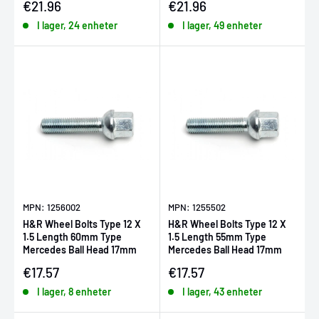
Försäljningspris
Försäljningspris
€21.96
€21.96
I lager, 24 enheter
I lager, 49 enheter
MPN: 1256002
MPN: 1255502
H&R Wheel Bolts Type 12 X
H&R Wheel Bolts Type 12 X
1.5 Length 60mm Type
1.5 Length 55mm Type
Mercedes Ball Head 17mm
Mercedes Ball Head 17mm
Försäljningspris
Försäljningspris
€17.57
€17.57
I lager, 8 enheter
I lager, 43 enheter