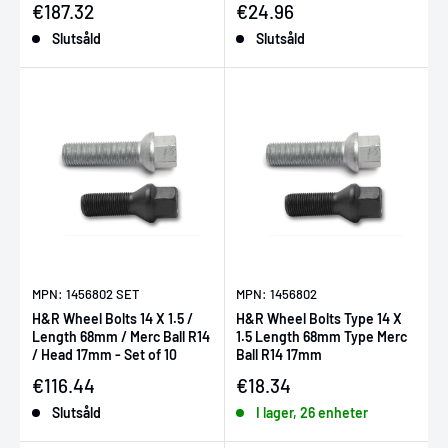
Försäljningspris
Försäljningspris
€187.32
€24.96
Slutsåld
Slutsåld
MPN: 1456802 SET
MPN: 1456802
H&R Wheel Bolts 14 X 1.5 /
H&R Wheel Bolts Type 14 X
Length 68mm / Merc Ball R14
1.5 Length 68mm Type Merc
/ Head 17mm - Set of 10
Ball R14 17mm
Försäljningspris
Försäljningspris
€116.44
€18.34
Slutsåld
I lager, 26 enheter