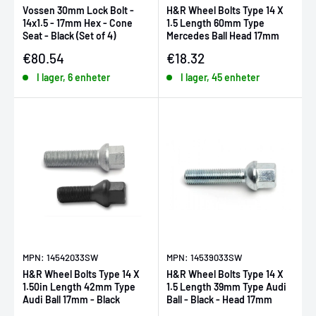
Vossen 30mm Lock Bolt -
H&R Wheel Bolts Type 14 X
14x1.5 - 17mm Hex - Cone
1.5 Length 60mm Type
Seat - Black (Set of 4)
Mercedes Ball Head 17mm
Försäljningspris
Försäljningspris
€80.54
€18.32
I lager, 6 enheter
I lager, 45 enheter
MPN: 14542033SW
MPN: 14539033SW
H&R Wheel Bolts Type 14 X
H&R Wheel Bolts Type 14 X
1.50in Length 42mm Type
1.5 Length 39mm Type Audi
Audi Ball 17mm - Black
Ball - Black - Head 17mm