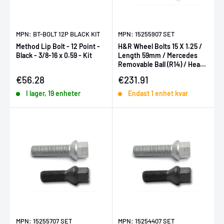
MPN: BT-BOLT 12P BLACK KIT
MPN: 15255907 SET
Method Lip Bolt - 12 Point -
H&R Wheel Bolts 15 X 1.25 /
Black - 3/8-16 x 0.59 - Kit
Length 59mm / Mercedes
Removable Ball (R14) / Head
19mm - Set of 10
Försäljningspris
Försäljningspris
€56.28
€231.91
I lager, 19 enheter
Endast 1 enhet kvar
MPN: 15255707 SET
MPN: 15254407 SET