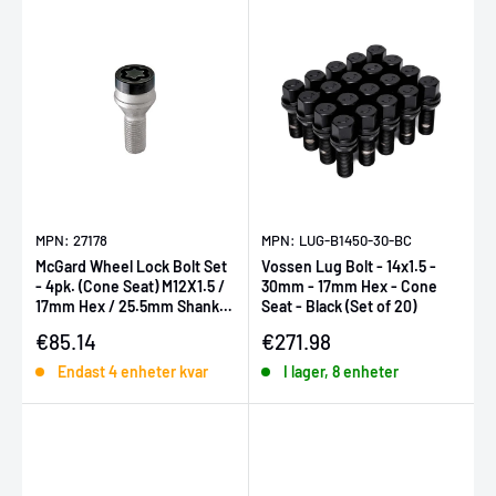
MPN: 27178
MPN: LUG-B1450-30-BC
McGard Wheel Lock Bolt Set
Vossen Lug Bolt - 14x1.5 -
- 4pk. (Cone Seat) M12X1.5 /
30mm - 17mm Hex - Cone
17mm Hex / 25.5mm Shank
Seat - Black (Set of 20)
Length - Black
Försäljningspris
Försäljningspris
€85.14
€271.98
Endast 4 enheter kvar
I lager, 8 enheter