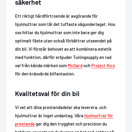
säkerhet
Ett riktigt hårdförtroende är avgörande för
hjulmuttrar som tål det tuffaste vägunderlaget. Hos
oss hittar du hjulmuttrar som inte bara ger dig
optimalt fäste utan också förbättrar utseendet på
din bil. Vi förstår behovet av att kombinera estetik
med funktion, därför erbjuder Tuningsupply en rad
val från kända märken som
McGard
och
Project Kics
för den kräsvärde bilfantasten.
Kvalitetsval för din bil
Vi vet att dina prestandadelar ska leverera, och
hjulmuttrar är inget undantag. Våra
hjulmuttrar för
prestanda
ger dig den trygghet och precision du
behöver, oavsett om du bygger en hot rod, jobbar på