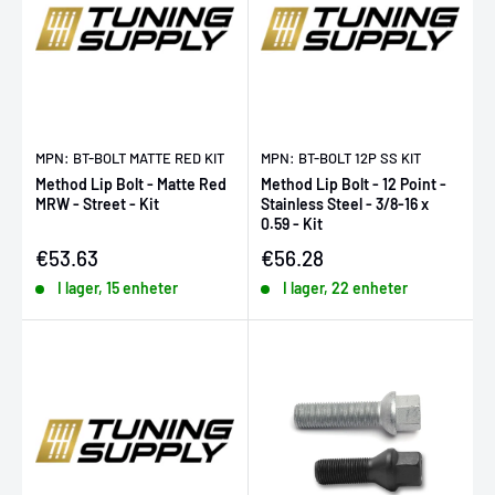
MPN: BT-BOLT MATTE RED KIT
MPN: BT-BOLT 12P SS KIT
Method Lip Bolt - Matte Red
Method Lip Bolt - 12 Point -
MRW - Street - Kit
Stainless Steel - 3/8-16 x
0.59 - Kit
Försäljningspris
Försäljningspris
€53.63
€56.28
I lager, 15 enheter
I lager, 22 enheter