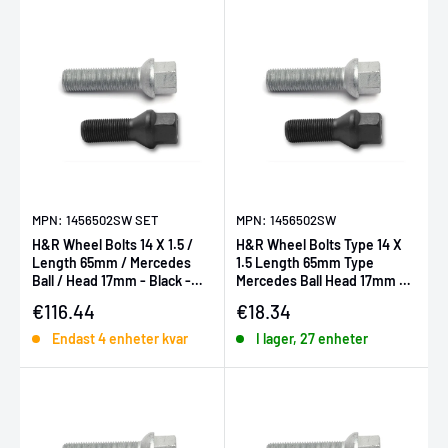
MPN: 1456502SW SET
MPN: 1456502SW
H&R Wheel Bolts 14 X 1.5 /
H&R Wheel Bolts Type 14 X
Length 65mm / Mercedes
1.5 Length 65mm Type
Ball / Head 17mm - Black -
Mercedes Ball Head 17mm -
Set of 10
Black
Försäljningspris
Försäljningspris
€116.44
€18.34
Endast 4 enheter kvar
I lager, 27 enheter