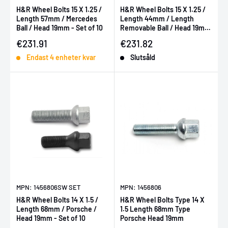
H&R Wheel Bolts 15 X 1.25 /
H&R Wheel Bolts 15 X 1.25 /
Length 57mm / Mercedes
Length 44mm / Length
Ball / Head 19mm - Set of 10
Removable Ball / Head 19mm
- Set of 10
Försäljningspris
Försäljningspris
€231.91
€231.82
Endast 4 enheter kvar
Slutsåld
MPN: 1456806SW SET
MPN: 1456806
H&R Wheel Bolts 14 X 1.5 /
H&R Wheel Bolts Type 14 X
Length 68mm / Porsche /
1.5 Length 68mm Type
Head 19mm - Set of 10
Porsche Head 19mm