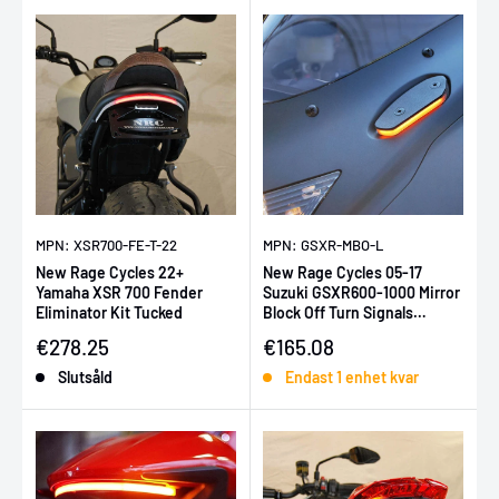
MPN: XSR700-FE-T-22
MPN: GSXR-MBO-L
New Rage Cycles 22+
New Rage Cycles 05-17
Yamaha XSR 700 Fender
Suzuki GSXR600-1000 Mirror
Eliminator Kit Tucked
Block Off Turn Signals
w/Load EQ
Försäljningspris
Försäljningspris
€278.25
€165.08
Slutsåld
Endast 1 enhet kvar