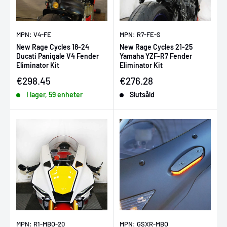
MPN: V4-FE
MPN: R7-FE-S
New Rage Cycles 18-24
New Rage Cycles 21-25
Ducati Panigale V4 Fender
Yamaha YZF-R7 Fender
Eliminator Kit
Eliminator Kit
Försäljningspris
Försäljningspris
€298.45
€276.28
I lager, 59 enheter
Slutsåld
MPN: R1-MBO-20
MPN: GSXR-MBO