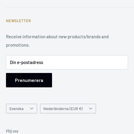
Affiliate Program
Integritetspolicy
Email: support@tuningsupply.com
Become a Dealer
Villkor för tjänsten
NEWSLETTER
Phone Number: +31 85 212 9914
Vacatures
Juridiskt meddelande
Receive information about new products/brands and
Address: Damsterweg 2, 9628 BT Siddeburen, Netherlands
promotions.
Support: Monday to Friday, 9 am to 5 pm
Din e-postadress
Prenumerera
Språk
Land/region
Svenska
Nederländerna (EUR €)
Följ oss