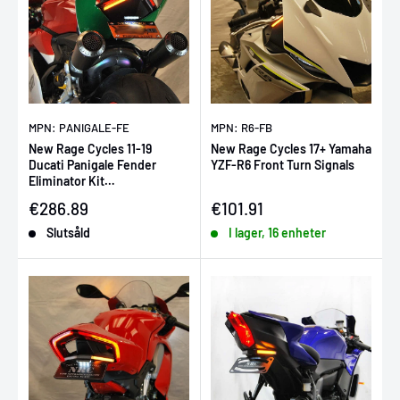
MPN: PANIGALE-FE
MPN: R6-FB
New Rage Cycles 11-19
New Rage Cycles 17+ Yamaha
Ducati Panigale Fender
YZF-R6 Front Turn Signals
Eliminator Kit
(899/959/1199/1299/FE)
Försäljningspris
Försäljningspris
€286.89
€101.91
Slutsåld
I lager, 16 enheter