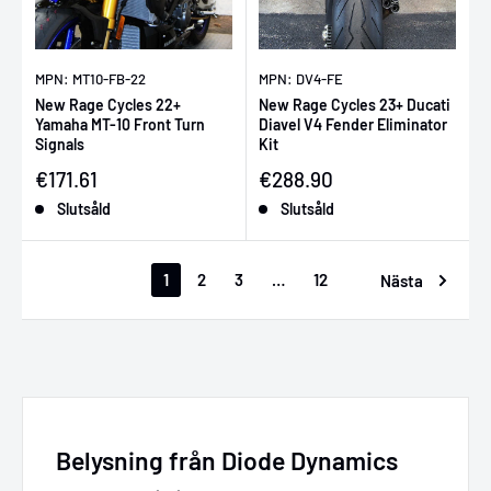
MPN: MT10-FB-22
MPN: DV4-FE
New Rage Cycles 22+
New Rage Cycles 23+ Ducati
Yamaha MT-10 Front Turn
Diavel V4 Fender Eliminator
Signals
Kit
Försäljningspris
Försäljningspris
€171.61
€288.90
Slutsåld
Slutsåld
1
2
3
…
12
Nästa
Belysning från Diode Dynamics