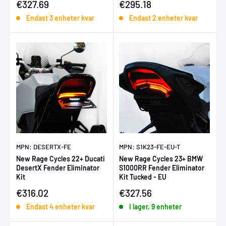
Försäljningspris
Försäljningspris
€327.69
€295.18
Endast 3 enheter kvar
Endast 2 enheter kvar
MPN: DESERTX-FE
MPN: S1K23-FE-EU-T
New Rage Cycles 22+ Ducati
New Rage Cycles 23+ BMW
DesertX Fender Eliminator
S1000RR Fender Eliminator
Kit
Kit Tucked - EU
Försäljningspris
Försäljningspris
€316.02
€327.56
Endast 4 enheter kvar
I lager, 9 enheter