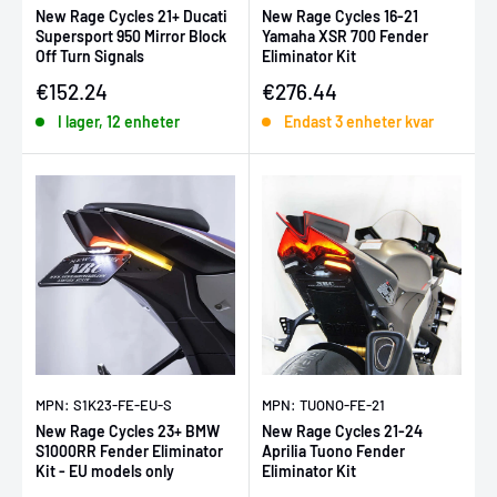
New Rage Cycles 21+ Ducati
New Rage Cycles 16-21
Supersport 950 Mirror Block
Yamaha XSR 700 Fender
Off Turn Signals
Eliminator Kit
Försäljningspris
Försäljningspris
€152.24
€276.44
I lager, 12 enheter
Endast 3 enheter kvar
MPN: S1K23-FE-EU-S
MPN: TUONO-FE-21
New Rage Cycles 23+ BMW
New Rage Cycles 21-24
S1000RR Fender Eliminator
Aprilia Tuono Fender
Kit - EU models only
Eliminator Kit