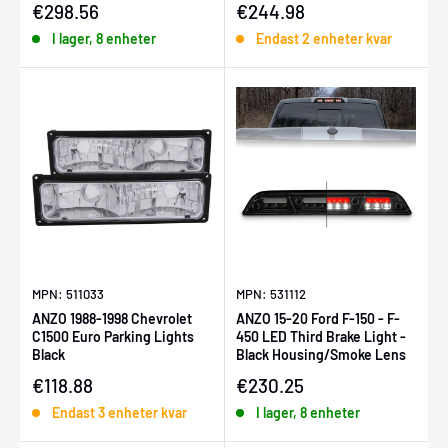
Försäljningspris
Försäljningspris
€298.56
€244.98
I lager, 8 enheter
Endast 2 enheter kvar
MPN: 511033
MPN: 531112
ANZO 1988-1998 Chevrolet
ANZO 15-20 Ford F-150 - F-
C1500 Euro Parking Lights
450 LED Third Brake Light -
Black
Black Housing/Smoke Lens
Försäljningspris
Försäljningspris
€118.88
€230.25
Endast 3 enheter kvar
I lager, 8 enheter