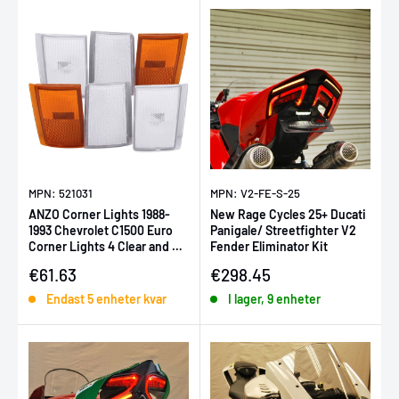
MPN: 521031
MPN: V2-FE-S-25
ANZO Corner Lights 1988-
New Rage Cycles 25+ Ducati
1993 Chevrolet C1500 Euro
Panigale/ Streetfighter V2
Corner Lights 4 Clear and 2
Fender Eliminator Kit
Amber 6pc
Försäljningspris
Försäljningspris
€61.63
€298.45
Endast 5 enheter kvar
I lager, 9 enheter