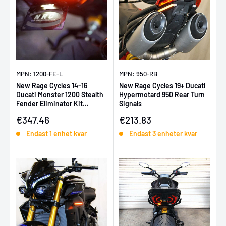
MPN: 1200-FE-L
MPN: 950-RB
New Rage Cycles 14-16
New Rage Cycles 19+ Ducati
Ducati Monster 1200 Stealth
Hypermotard 950 Rear Turn
Fender Eliminator Kit
Signals
w/Load EQ
Försäljningspris
Försäljningspris
€347.46
€213.83
Endast 1 enhet kvar
Endast 3 enheter kvar