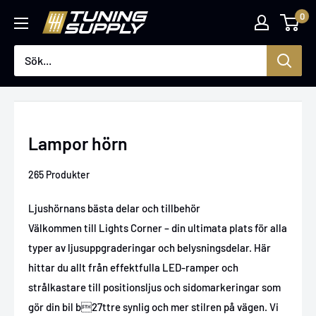
Hoppa
0
Tuningsupply
till
innehåll
Lampor hörn
265 Produkter
Ljushörnans bästa delar och tillbehör
Välkommen till Lights Corner – din ultimata plats för alla
typer av ljusuppgraderingar och belysningsdelar. Här
hittar du allt från effektfulla LED-ramper och
strålkastare till positionsljus och sidomarkeringar som
gör din bil b27ttre synlig och mer stilren på vägen. Vi