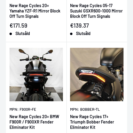
New Rage Cycles 20+
New Rage Cycles 05-17
Yamaha YZF-R1 Mirror Block
Suzuki GSXR600-1000 Mirror
Off Turn Signals
Block Off Turn Signals
Försäljningspris
Försäljningspris
€171.59
€139.37
Slutsåld
Slutsåld
MPN: F900R-FE
MPN: BOBBER-TL
New Rage Cycles 20+ BMW
New Rage Cycles 17+
F900R / F900XR Fender
Triumph Bobber Fender
Eliminator Kit
Eliminator Kit