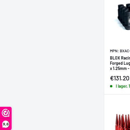
MPN: BXAC
BLOX Racin
Forged Lug 
x 1.25mm -
Design)
Försälj
€131.20
I lager,
9,6