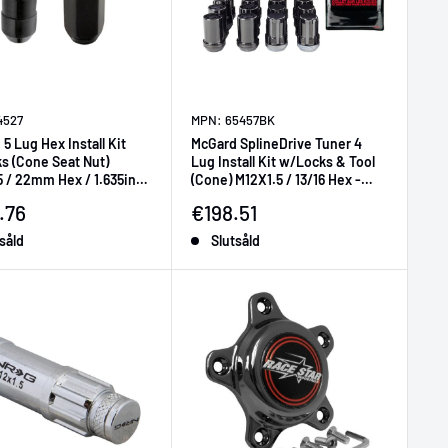
4527
MPN: 65457BK
5 Lug Hex Install Kit
McGard SplineDrive Tuner 4
s (Cone Seat Nut)
Lug Install Kit w/Locks & Tool
 / 22mm Hex / 1.635in.
(Cone) M12X1.5 / 13/16 Hex -
- Black
Black
ljningspris
Försäljningspris
.76
€198.51
såld
Slutsåld