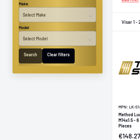
Make
Visar 1 -
Model
Search
Clear filters
MPN: LK-S1
Method Lug 
M14x1.5 - 6
Pieces
Försälj
€148.2