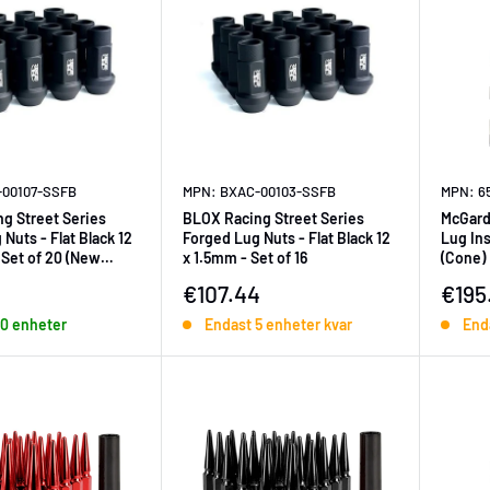
-00107-SSFB
MPN: BXAC-00103-SSFB
MPN: 6
g Street Series
BLOX Racing Street Series
McGard
Nuts - Flat Black 12
Forged Lug Nuts - Flat Black 12
Lug Ins
 Set of 20 (New
x 1.5mm - Set of 16
(Cone) 
Chrome
ningspris
Försäljningspris
Försä
€107.44
€195
 10 enheter
Endast 5 enheter kvar
Enda