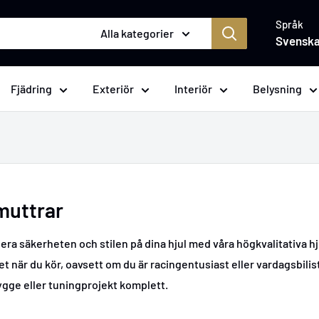
Språk
Alla kategorier
Svensk
Fjädring
Exteriör
Interiör
Belysning
muttrar
ra säkerheten och stilen på dina hjul med våra högkvalitativa hju
het när du kör, oavsett om du är racingentusiast eller vardagsbili
bygge eller tuningprojekt komplett.