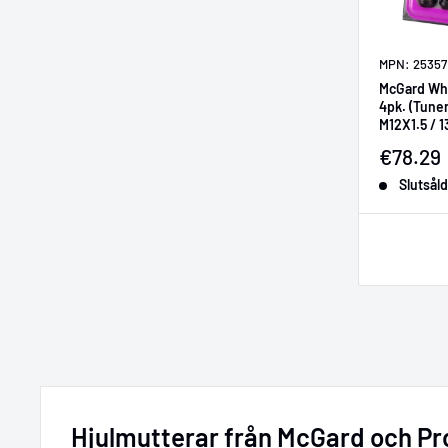
MPN: 25357
McGard Whe
4pk. (Tuner
M12X1.5 / 1
Length - B
Försälj
€78.29
Slutsåld
Hjulmutterar från McGard och Pr