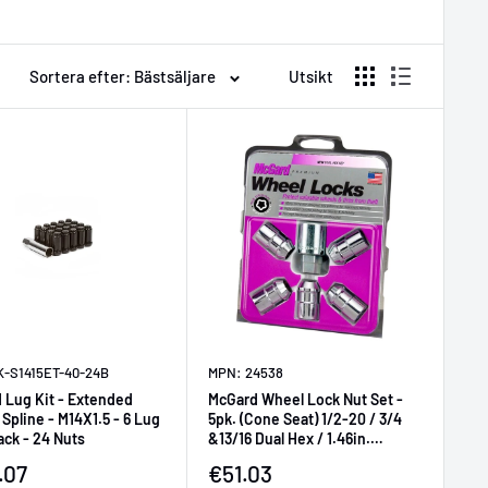
Sortera efter: Bästsäljare
Utsikt
K-S1415ET-40-24B
MPN: 24538
 Lug Kit - Extended
McGard Wheel Lock Nut Set -
Spline - M14X1.5 - 6 Lug
5pk. (Cone Seat) 1/2-20 / 3/4
lack - 24 Nuts
&13/16 Dual Hex / 1.46in.
Length - Chrome
ljningspris
Försäljningspris
.07
€51.03