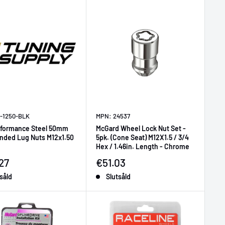
S-1250-BLK
MPN: 24537
rformance Steel 50mm
McGard Wheel Lock Nut Set -
nded Lug Nuts M12x1.50
5pk. (Cone Seat) M12X1.5 / 3/4
Hex / 1.46in. Length - Chrome
ljningspris
Försäljningspris
27
€51.03
såld
Slutsåld