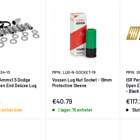
434-10
MPN: LUG-N-SOCKET-19
MPN: I
 14mmx1.5 Dodge
Vossen Lug Nut Socket - 19mm
ISR Pe
en End Deluxe Lug
Protective Sleeve
Open E
- Black
ningspris
Försäljningspris
Försä
4
€40.79
€117.
1 enhet kvar
I lager, 15 enheter
Slut