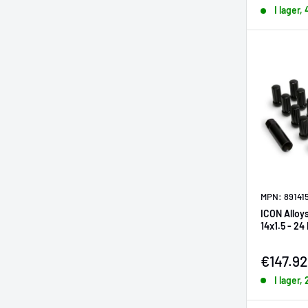
I lager,
MPN: 89141
ICON Alloys
14x1.5 - 2
Försälj
€147.92
I lager,