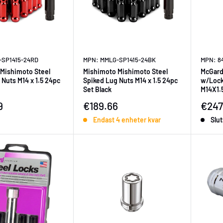
-SP1415-24RD
MPN: MMLG-SP1415-24BK
MPN: 8
Mishimoto Steel
Mishimoto Mishimoto Steel
McGard 
 Nuts M14 x 1.5 24pc
Spiked Lug Nuts M14 x 1.5 24pc
w/Lock
Set Black
M14X1.5
Length 
ningspris
Försäljningspris
Försä
9
€189.66
€247
Endast 4 enheter kvar
Slut