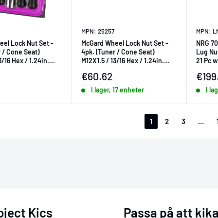
MPN: 25257
MPN: L
el Lock Nut Set -
McGard Wheel Lock Nut Set -
NRG 700
 / Cone Seat)
4pk. (Tuner / Cone Seat)
Lug Nu
3/16 Hex / 1.24in.
M12X1.5 / 13/16 Hex / 1.24in.
21 Pc 
lack
Length - Chrome
Silver
ningspris
Försäljningspris
Försä
€60.62
€199
I lager, 17 enheter
I la
1
2
3
…
oject Kics
Passa på att kika