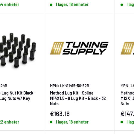
 44 enheter
I lager, 18 enheter
I la
524B
MPN: LK-S1415-50-32B
MPN: L
 Lug Nut Kit Black -
Method Lug Kit - Spline -
Method 
4 Lug Nuts w/ Key
M14X1.5 - 8 Lug Kit - Black - 32
M12X1.5
Nuts
Nuts
ningspris
Försäljningspris
Försä
€163.16
€147
 22 enheter
I lager, 18 enheter
I la