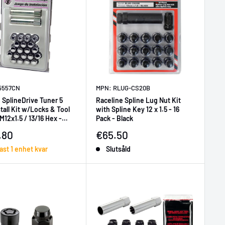
5557CN
MPN: RLUG-CS20B
 SplineDrive Tuner 5
Raceline Spline Lug Nut Kit
tall Kit w/Locks & Tool
with Spline Key 12 x 1.5 - 16
M12x1.5 / 13/16 Hex -
Pack - Black
 (CS)
ljningspris
Försäljningspris
.80
€65.50
st 1 enhet kvar
Slutsåld