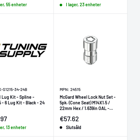
ger, 55 enheter
I lager, 23 enheter
K-S1215-34-24B
MPN: 24515
Lug Kit - Spline -
McGard Wheel Lock Nut Set -
 - 6 Lug Kit - Black - 24
5pk. (Cone Seat) M14X1.5 /
22mm Hex / 1.639in OAL -
Chrome
ljningspris
Försäljningspris
.97
€57.62
ger, 13 enheter
Slutsåld