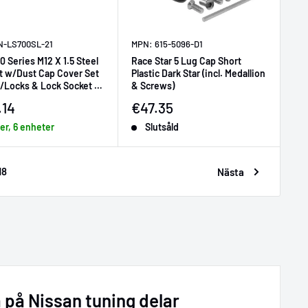
N-LS700SL-21
MPN: 615-5096-D1
 Series M12 X 1.5 Steel
Race Star 5 Lug Cap Short
t w/Dust Cap Cover Set
Plastic Dark Star (incl. Medallion
w/Locks & Lock Socket -
& Screws)
ljningspris
Försäljningspris
.14
€47.35
ger, 6 enheter
Slutsåld
18
Nästa
 på Nissan tuning delar