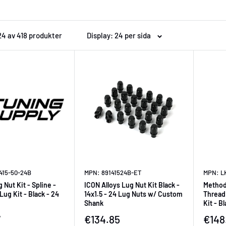
 24 av 418 produkter
Display: 24 per sida
415-50-24B
MPN: 89141524B-ET
MPN: L
Nut Kit - Spline -
ICON Alloys Lug Nut Kit Black -
Method
 Lug Kit - Black - 24
14x1.5 - 24 Lug Nuts w/ Custom
Thread 
Shank
Kit - B
ningspris
Försäljningspris
Försä
7
€134.85
€148