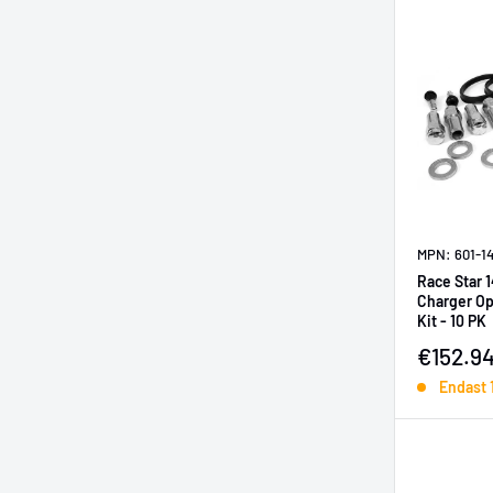
MPN: 601-1
Race Star
Charger Op
Kit - 10 PK
Försälj
€152.9
Endast 