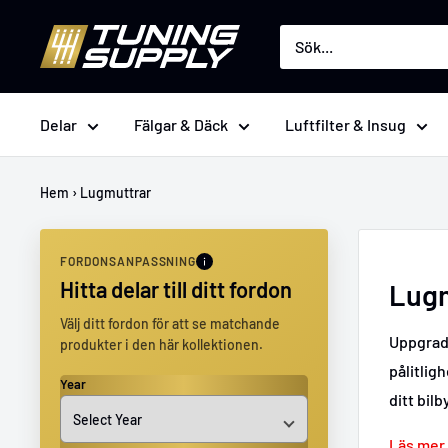
Hoppa
Tuningsupply
till
innehåll
Delar
Fälgar & Däck
Luftfilter & Insug
Hem
›
Lugmuttrar
FORDONSANPASSNING
Hitta delar till ditt fordon
Lug
Välj ditt fordon för att se matchande
Uppgrade
produkter i den här kollektionen.
pålitlig
Year
ditt bil
Läs mer