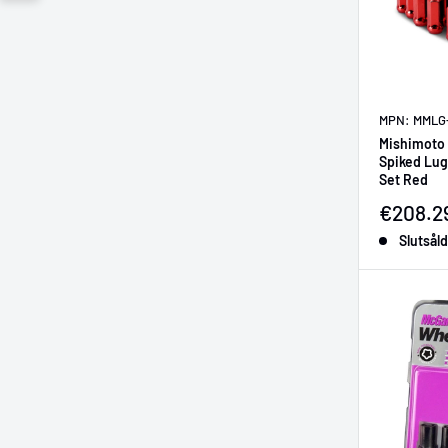
MPN: MMLG
Mishimoto 
Spiked Lug
Set Red
Försälj
€208.2
Slutsåld