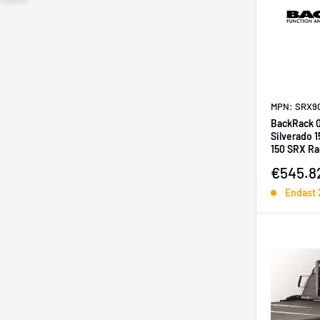
MPN: SRX9
BackRack 0
Silverado 1
150 SRX Ra
HW
Försälj
€545.8
Endast 