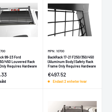
2700
MPN: 10700
ck 99-23 Ford
BackRack 17-21 F250/350/450
50/450 Louvered Rack
(Aluminum Body) Safety Rack
Only Requires Hardware
Frame Only Requires Hardware
ljningspris
Försäljningspris
.33
€497.52
såld
Endast 2 enheter kvar