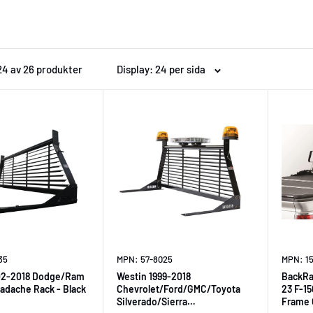
 24 av 26 produkter
Display: 24 per sida
35
MPN: 57-8025
MPN: 1
02-2018 Dodge/Ram
Westin 1999-2018
BackRa
adache Rack - Black
Chevrolet/Ford/GMC/Toyota
23 F-1
Silverado/Sierra
Frame 