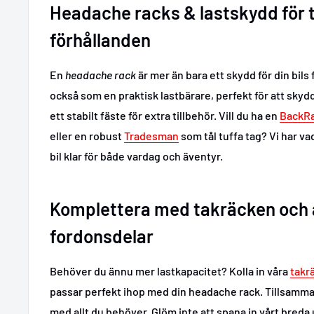
Headache racks & lastskydd för 
förhållanden
En
headache rack
är mer än bara ett skydd för din bils
också som en praktisk lastbärare, perfekt för att skydd
ett stabilt fäste för extra tillbehör. Vill du ha en
BackR
eller en robust
Tradesman
som tål tuffa tag? Vi har va
bil klar för både vardag och äventyr.
Komplettera med takräcken och
fordonsdelar
Behöver du ännu mer lastkapacitet? Kolla in våra
takr
passar perfekt ihop med din headache rack. Tillsamman
med allt du behöver. Glöm inte att spana in vårt breda