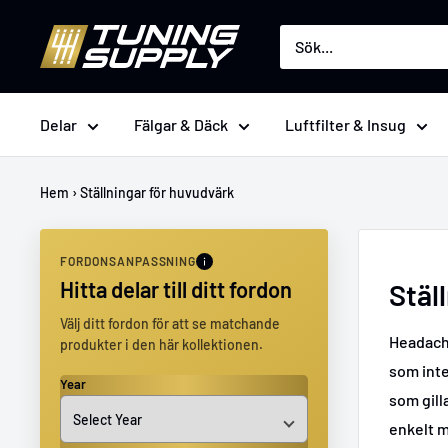
Hoppa
Tuningsupply
till
innehåll
Delar
Fälgar & Däck
Luftfilter & Insug
Hem
›
Ställningar för huvudvärk
FORDONSANPASSNING
Hitta delar till ditt fordon
Stäl
Välj ditt fordon för att se matchande
Headache
produkter i den här kollektionen.
som inte
Year
som gill
enkelt m