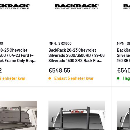
00
MPN: SRX800
MPN: S
8-23 Chevrolet
BackRack 20-23 Chevrolet
BackRa
500 / 04-23 Ford F-
Silverado 2500/3500HD / 99-06
Silvera
ck Frame Only Req.
Silverado 1500 SRX Rack Frame
150 SR
Only Req. HW
Frame 
ningspris
Försäljningspris
Försä
2
€548.55
€540
2 enheter kvar
Endast 5 enheter kvar
I la