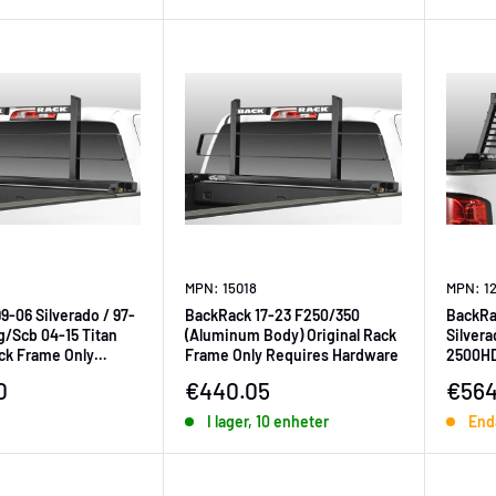
MPN: 15018
MPN: 1
9-06 Silverado / 97-
BackRack 17-23 F250/350
BackRa
g/Scb 04-15 Titan
(Aluminum Body) Original Rack
Silvera
ack Frame Only
Frame Only Requires Hardware
2500H
Hardware
Rack F
ningspris
Försäljningspris
Försä
0
€440.05
€564
Hardwa
I lager, 10 enheter
Enda