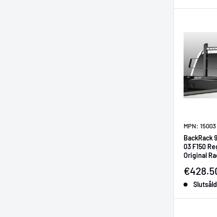
MPN: 15003
BackRack 9
03 F150 Re
Original R
Requires 
Försälj
€428.5
Slutsåld