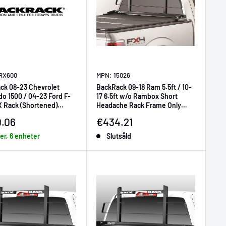
RX600
MPN: 15026
ck 08-23 Chevrolet
BackRack 09-18 Ram 5.5ft / 10-
do 1500 / 04-23 Ford F-
17 6.5ft w/o Rambox Short
X Rack (Shortened)
Headache Rack Frame Only
Only Req. HW
Requires Hardware
ljningspris
Försäljningspris
.06
€434.21
ger, 6 enheter
Slutsåld