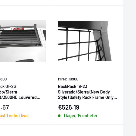
2800
MPN: 10900
ck 01-23
BackRack 19-23
do/Sierra
Silverado/Sierra (New Body
D/3500HD Louvered
Style) Safety Rack Frame Only
rame Only Requires
Requires Hardware
ljningspris
Försäljningspris
.57
€526.19
re
st 1 enhet kvar
I lager, 14 enheter