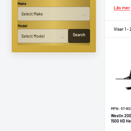
Make
Läs mer
Model
Visar 1 -
Search
MPN: 57-80
Westin 20
1500 HD He