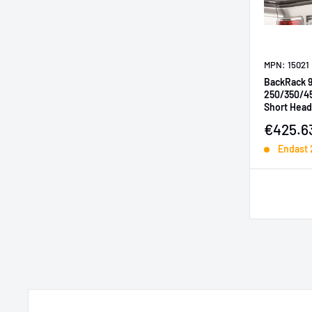
MPN: 15021
BackRack 9
250/350/4
Short Hea
Only Requi
Försälj
€425.6
Endast 