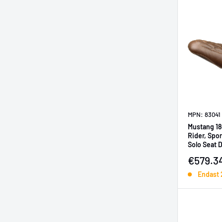
MPN: 83041
Mustang 18
Rider, Spor
Solo Seat 
Brown
Försälj
€579.3
Endast 