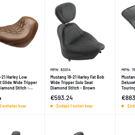
MPN: 83014
MPN: 7
-21 Harley Low
Mustang 18-21 Harley Fat Bob
Mustan
t Glide Wide Tripper
Wide Tripper Solo Seat
Deluxe
Diamond Stitch -
Diamond Stitch - Brown
Touring
Backres
ningspris
Försäljningspris
Försä
4
€593.24
€883
2 enheter kvar
Endast 1 enhet kvar
End