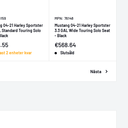
6159
MPN: 76148
g 04-21 Harley Sportster
Mustang 04-21 Harley Sportster
L Standard Touring Solo
3.3 GAL Wide Touring Solo Seat
Black
- Black
ljningspris
Försäljningspris
.55
€568.64
ast 2 enheter kvar
Slutsåld
Nästa