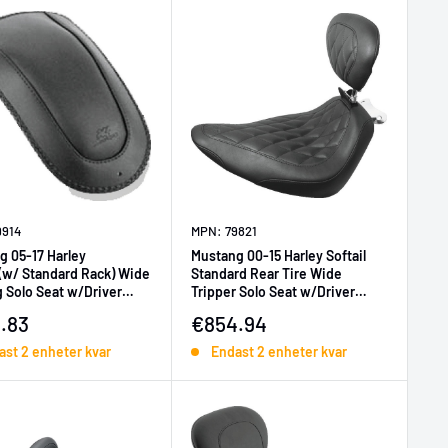
9914
MPN: 79821
g 05-17 Harley
Mustang 00-15 Harley Softail
(w/ Standard Rack) Wide
Standard Rear Tire Wide
 Solo Seat w/Driver
Tripper Solo Seat w/Driver
t - Black
Backrest - Black
ljningspris
Försäljningspris
.83
€854.94
ast 2 enheter kvar
Endast 2 enheter kvar