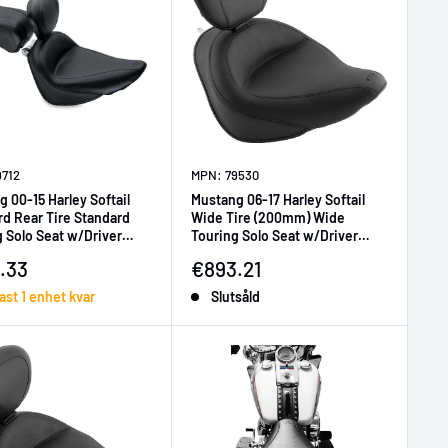
9712
MPN: 79530
 00-15 Harley Softail
Mustang 06-17 Harley Softail
rd Rear Tire Standard
Wide Tire (200mm) Wide
 Solo Seat w/Driver
Touring Solo Seat w/Driver
t - Black
Backrest - Black
ljningspris
Försäljningspris
.33
€893.21
st 1 enhet kvar
Slutsåld