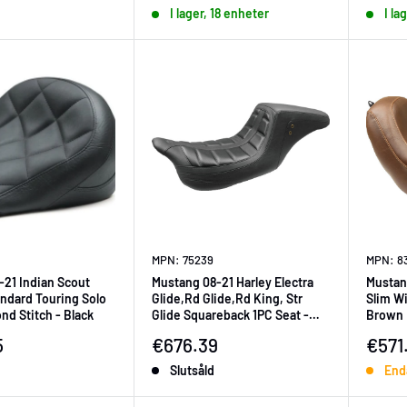
I lager, 18 enheter
I la
MPN: 75239
MPN: 8
-21 Indian Scout
Mustang 08-21 Harley Electra
Mustang
ndard Touring Solo
Glide,Rd Glide,Rd King, Str
Slim Wi
nd Stitch - Black
Glide Squareback 1PC Seat -
Brown
Black
ningspris
Försäljningspris
Försä
5
€676.39
€571
Slutsåld
End