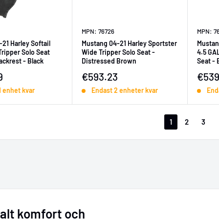
MPN: 76726
MPN: 7
21 Harley Softail
Mustang 04-21 Harley Sportster
Mustan
Tripper Solo Seat
Wide Tripper Solo Seat -
4.5 GA
ackrest - Black
Distressed Brown
Seat - 
ningspris
Försäljningspris
Försä
9
€593.23
€539
1 enhet kvar
Endast 2 enheter kvar
End
1
2
3
alt komfort och