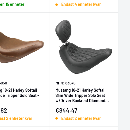
ger, 15 enheter
Endast 4 enheter kvar
3050
MPN: 83046
 18-21 Harley Softail
Mustang 18-21 Harley Softail
de Tripper Solo Seat -
Slim Wide Tripper Solo Seat
w/Driver Backrest Diamond
Stitch - Black
ljningspris
Försäljningspris
.82
€844.47
ast 2 enheter kvar
Endast 2 enheter kvar