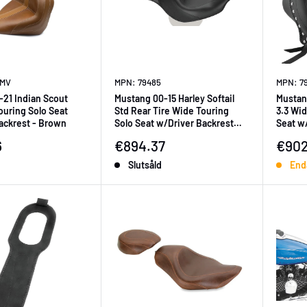
8MV
MPN: 79485
MPN: 7
-21 Indian Scout
Mustang 00-15 Harley Softail
Mustan
ouring Solo Seat
Std Rear Tire Wide Touring
3.3 Wid
ackrest - Brown
Solo Seat w/Driver Backrest
Seat w/
w/Studs - Black
ningspris
Försäljningspris
Försä
6
€894.37
€902
Slutsåld
End