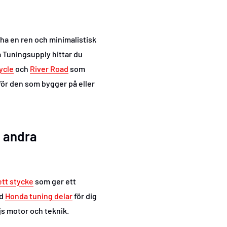
 ha en ren och minimalistisk
 Tuningsupply hittar du
ycle
och
River Road
som
för den som bygger på eller
h andra
ett stycke
som ger ett
ed
Honda tuning delar
för dig
ojs motor och teknik.