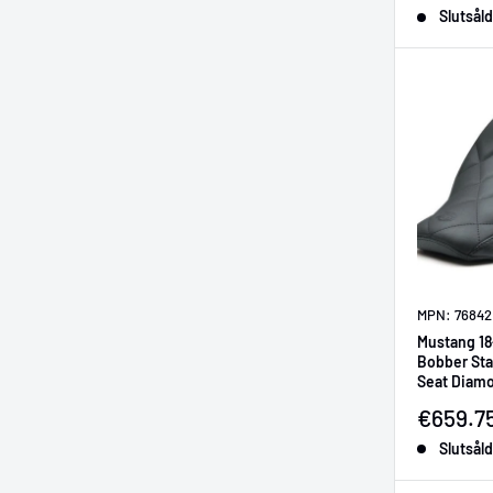
Slutsåld
MPN: 76842
Mustang 18
Bobber Sta
Seat Diamo
Försälj
€659.7
Slutsåld