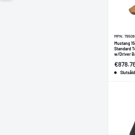
MPN: 7950
Mustang 15
Standard T
w/Driver B
Försälj
€878.7
Slutsåld