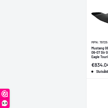
MPN: 79725
Mustang 08
06-07 Str 
Eagle Tour
Diamond - 
Försälj
€834.0
Slutsåld
9,6