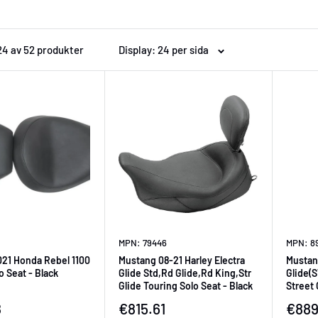
 24 av 52 produkter
Display: 24 per sida
MPN: 79446
MPN: 8
21 Honda Rebel 1100
Mustang 08-21 Harley Electra
Mustan
o Seat - Black
Glide Std,Rd Glide,Rd King,Str
Glide(S
Glide Touring Solo Seat - Black
Street 
Solo Se
ningspris
Försäljningspris
Försä
8
€815.61
€889