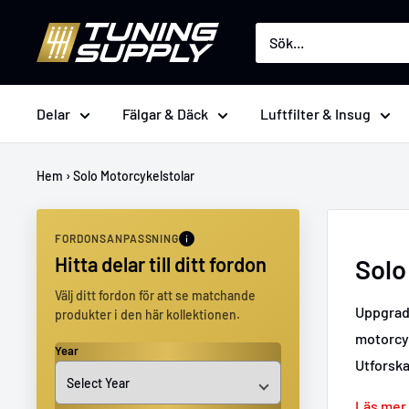
Hoppa
Tuningsupply
till
innehåll
Delar
Fälgar & Däck
Luftfilter & Insug
Hem
›
Solo Motorcykelstolar
FORDONSANPASSNING
Hitta delar till ditt fordon
Solo
Välj ditt fordon för att se matchande
Uppgrade
produkter i den här kollektionen.
motorcyk
Year
Utforska
Läs mer