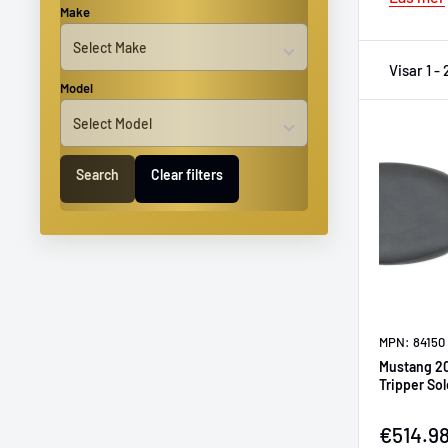
Make
Visar 1 -
Model
Search
Clear filters
MPN: 84150
Mustang 20
Tripper Sol
Försälj
€514.9