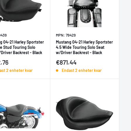
9439
MPN: 79429
g 04-21 Harley Sportster
Mustang 04-21 Harley Sportster
e Stud Touring Solo
4.5 Wide Touring Solo Seat
Driver Backrest - Black
w/Driver Backrest - Black
ljningspris
Försäljningspris
.76
€871.44
ast 2 enheter kvar
Endast 2 enheter kvar