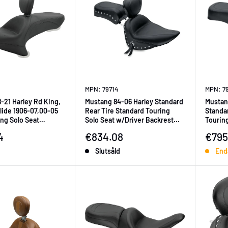
MPN: 79714
MPN: 7
-21 Harley Rd King,
Mustang 84-06 Harley Standard
Mustang
Glide 1906-07,00-05
Rear Tire Standard Touring
Standa
ing Solo Seat
Solo Seat w/Driver Backrest
Touring
Black
Studs - Black
Backres
ningspris
Försäljningspris
Försä
4
€834.08
€795
Slutsåld
Enda