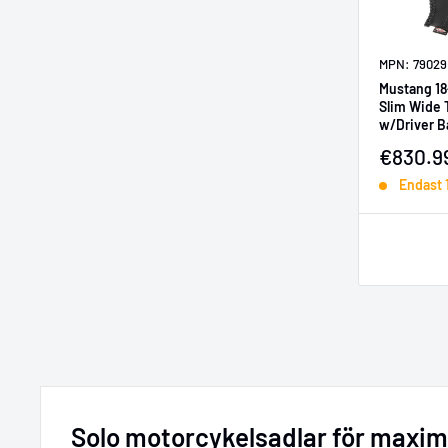
MPN: 79029
Mustang 18-
Slim Wide 
w/Driver B
Försälj
€830.9
Endast 
Solo motorcykelsadlar för maxim