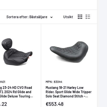
Sortera efter: Bästsäljare
Utsikt
9401
MPN: 83044
g 23-24 HD CVO Road
Mustang 18-21 Harley Low
T), 2024 Rd Glide and
Rider, Sport Glide Wide Tripper
Glide Deluxe Touring
Solo Seat Diamond Stitch -
at - Black
Black
ljningspris
Försäljningspris
.22
€553.48